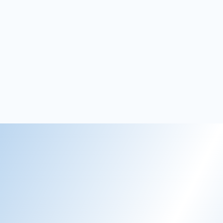
Susanne
Hoteldirektør, Stammershalle Badehotel