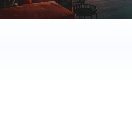
70%
60%
24/7
tid sparet
hurtigere svar
tilgængelighed
BRUGT AF HOTELLER I NORDEN