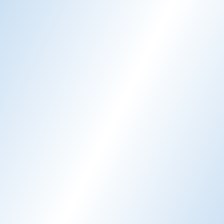
Email AI
AI-genererede e-mailsvar
Lær mere
Chat AI
24/7 gæstesupport
Lær mere