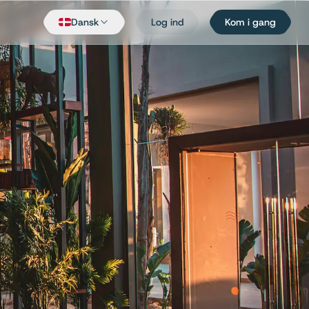
Dansk
Log ind
Kom i gang