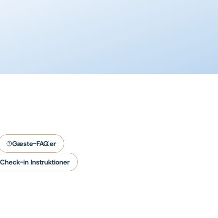
AI-telefonsvar
Lær mere
Gæste-FAQ'er
Check-in Instruktioner