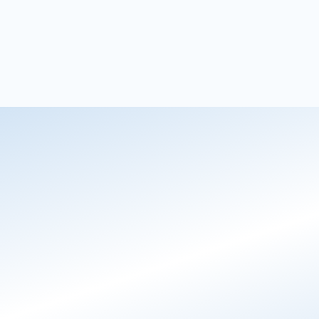
Susanne
Hoteldirektør, Stammershalle Badehotel
Chat AI