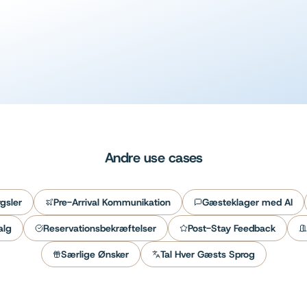
24/7 gæstesupport
Lær mere
Andre use cases
gsler
Pre-Arrival Kommunikation
Gæsteklager med AI
alg
Reservationsbekræftelser
Post-Stay Feedback
Særlige Ønsker
Tal Hver Gæsts Sprog