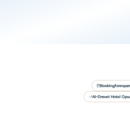
AI-genererede e-mailsvar
Lær mere
Bookingforespør
AI-Drevet Hotel Ops