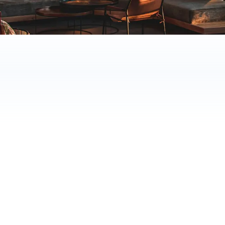
24/7
BRUGT AF HOTELLER I NORDEN
tilgængelighed