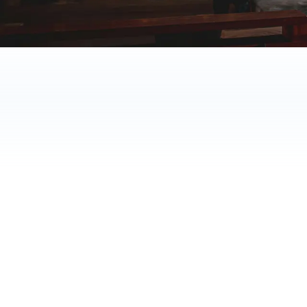
70%
60%
tid sparet
hurtigere svar