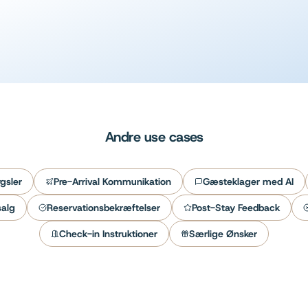
Lær mere
Andre use cases
gsler
Pre-Arrival Kommunikation
Gæsteklager med AI
salg
Reservationsbekræftelser
Post-Stay Feedback
Check-in Instruktioner
Særlige Ønsker