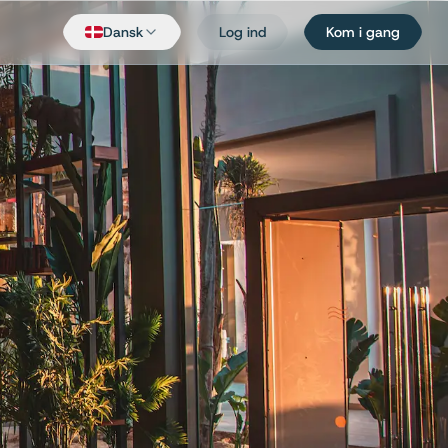
Dansk
Log ind
Kom i gang