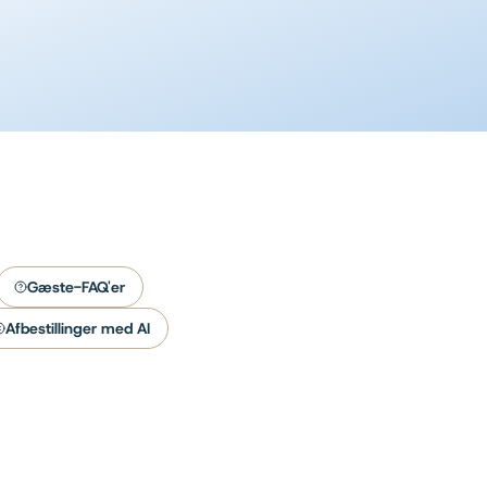
Lær mere
Gæste-FAQ'er
Afbestillinger med AI