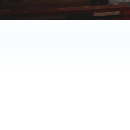
70%
60%
tid sparet
hurtigere svar