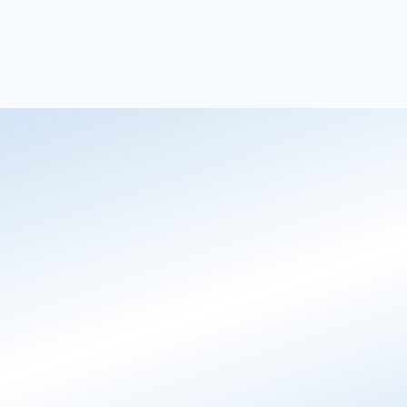
Susanne
Hoteldirektør, Stammershalle Badehotel
Chat AI
24/7 gæstesupport