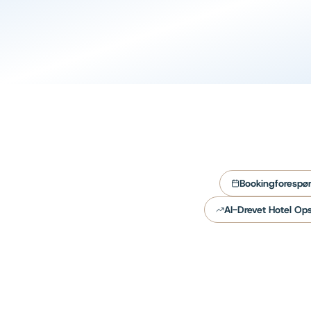
Lær mere
Bookingforespør
AI-Drevet Hotel Op