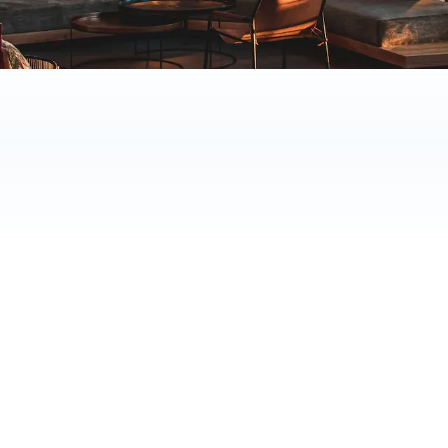
24/7
BRUGT AF HOTELLER I NORDEN
tilgængelighed