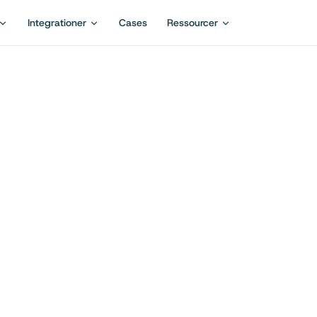
Integrationer
Cases
Ressourcer