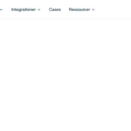
Integrationer
Cases
Ressourcer