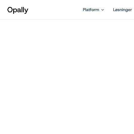
Platform
Løsninger