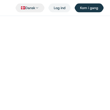
Dansk
Log ind
Kom i gang