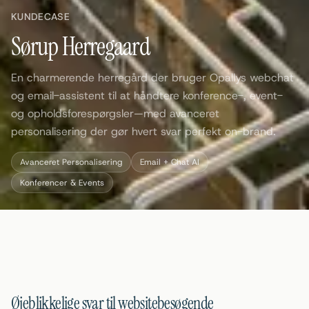
KUNDECASE
Sørup Herregaard
En charmerende herregård der bruger Opallys webchat
og email-assistent til at håndtere konference-, event-
og opholdsforespørgsler—med avanceret
personalisering der gør hvert svar perfekt on-brand.
Avanceret Personalisering
Email + Chat AI
Konferencer & Events
Øjeblikkelige svar til websitebesøgende