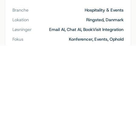
Branche
Hospitality & Events
Lokation
Ringsted, Danmark
Løsninger
Email AI, Chat AI, BookVisit Integration
Fokus
Konferencer, Events, Ophold
Elsker du personalisering?
Opdag hvordan Opallys avancerede
personaliseringsfunktioner kan fange dit brands stemme
perfekt.
Udforsk Personalisering
Flere cases