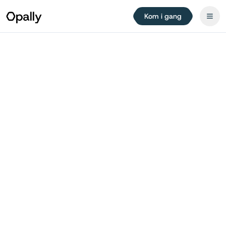
Kom i gang
Hjem
AI-synlighed
AI Visibility for Hotels in Barcelona