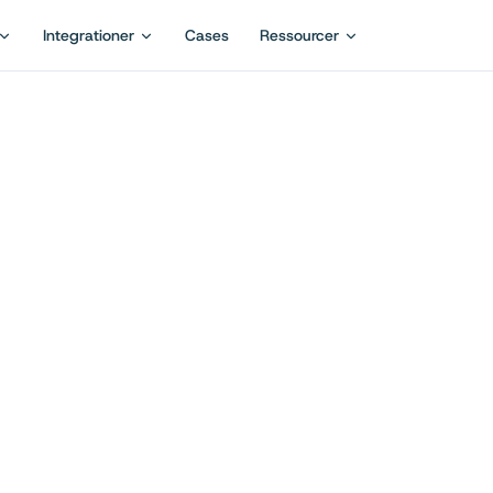
Integrationer
Cases
Ressourcer
Prøv gratis i 14 dage