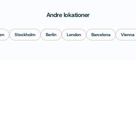
Andre lokationer
en
Stockholm
Berlin
London
Barcelona
Vienna