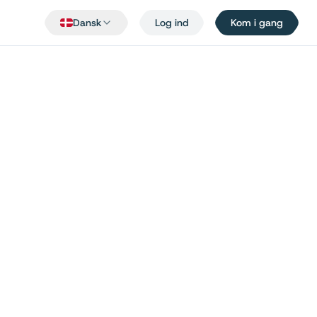
Dansk
Log ind
Kom i gang