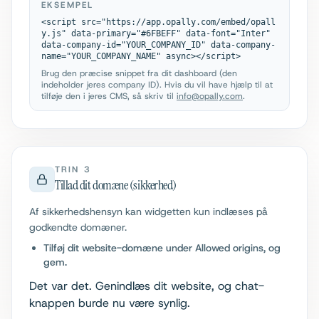
EKSEMPEL
<script src="https://app.opally.com/embed/opall
y.js" data-primary="#6FBEFF" data-font="Inter" 
data-company-id="YOUR_COMPANY_ID" data-company-
name="YOUR_COMPANY_NAME" async></script>
Brug den præcise snippet fra dit dashboard (den
indeholder jeres company ID). Hvis du vil have hjælp til at
tilføje den i jeres CMS, så skriv til
info@opally.com
.
TRIN 3
Tillad dit domæne (sikkerhed)
Af sikkerhedshensyn kan widgetten kun indlæses på
godkendte domæner.
Tilføj dit website-domæne under Allowed origins, og
gem.
Det var det. Genindlæs dit website, og chat-
knappen burde nu være synlig.