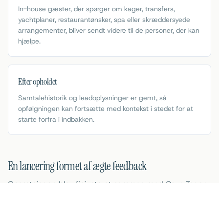
In-house gæster, der spørger om kager, transfers,
yachtplaner, restaurantønsker, spa eller skræddersyede
arrangementer, bliver sendt videre til de personer, der kan
hjælpe.
Efter opholdet
Samtalehistorik og leadoplysninger er gemt, så
opfølgningen kan fortsætte med kontekst i stedet for at
starte forfra i indbakken.
En lancering formet af ægte feedback
Opsætningen blev finjusteret sammen med Cavo Tagoo
over flere uger og formet af feedback fra de mennesker,
der kender gæsterejsen bedst. Fokus var enkelt: at