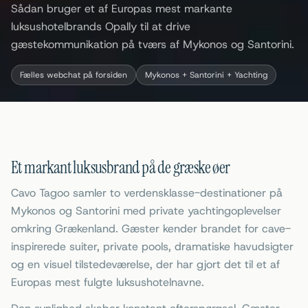
Sådan bruger et af Europas mest markante
luksushotelbrands Opally til at drive
gæstekommunikation på tværs af Mykonos og Santorini.
Fælles webchat på forsiden
Mykonos + Santorini + Yachting
Et markant luksusbrand på de græske øer
Cavo Tagoo samler to verdensklasse-destinationer på
Mykonos og Santorini med private yachtingoplevelser
omkring Grækenland. Gæster kender brandet for cave-
inspirerede suiter, private pools, dramatiske havudsigter
og en visuel tilstedeværelse, der har gjort det til et af
Europas mest fulgte luksushotelnavne.