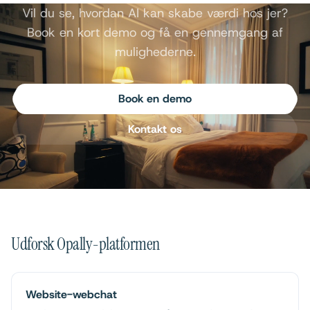
Vil du se, hvordan AI kan skabe værdi hos jer?
Book en kort demo og få en gennemgang af
mulighederne.
Book en demo
Kontakt os
Udforsk Opally-platformen
Website-webchat