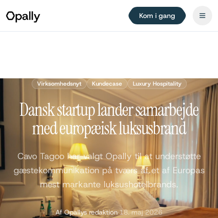
Kom i gang
Virksomhedsnyt
Kundecase
Luxury Hospitality
Dansk startup lander samarbejde
med europæisk luksusbrand
Cavo Tagoo har valgt Opally til at understøtte
gæstekommunikation på tværs af et af Europas
mest markante luksushotelbrands.
Af Opallys redaktion
·
18. maj 2026