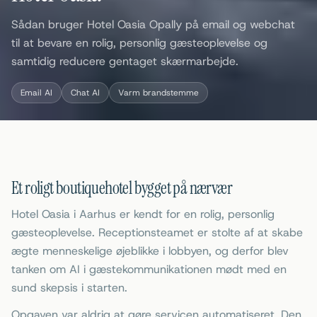
Sådan bruger Hotel Oasia Opally på email og webchat
til at bevare en rolig, personlig gæsteoplevelse og
samtidig reducere gentaget skærmarbejde.
Email AI
Chat AI
Varm brandstemme
Et roligt boutiquehotel bygget på nærvær
Hotel Oasia i Aarhus er kendt for en rolig, personlig
gæsteoplevelse. Receptionsteamet er stolte af at skabe
ægte menneskelige øjeblikke i lobbyen, og derfor blev
tanken om AI i gæstekommunikationen mødt med en
sund skepsis i starten.
Opgaven var aldrig at gøre servicen automatiseret. Den