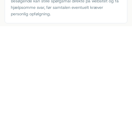
Besøgende kan stille spørgsmål direkte på websitet og få
hjælpsomme svar, før samtalen eventuelt kræver
personlig opfølgning.
Læring over tid
Rettelser og feedback bliver en del af opsætningen, så
svarene løbende bevæger sig tættere på hotellets
foretrukne stil og retningslinjer.
Mere overskud til de hoteløjeblikke der betyder mest
Når Opally tager sig af en større del af det gentagne
skriftlige arbejde, sparer receptionsteamet flere timer
bag skærmen uden at sænke kvaliteten af
kommunikationen.